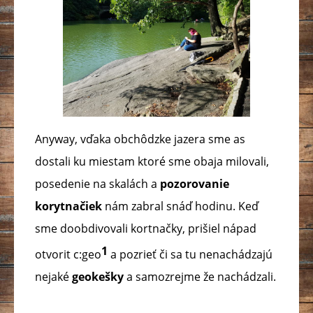
Anyway, vďaka obchôdzke jazera sme as
dostali ku miestam ktoré sme obaja milovali,
posedenie na skalách a
pozorovanie
korytnačiek
nám zabral snáď hodinu. Keď
sme doobdivovali kortnačky, prišiel nápad
1
otvorit c:geo
a pozrieť či sa tu nenachádzajú
nejaké
geokešky
a samozrejme že nachádzali.