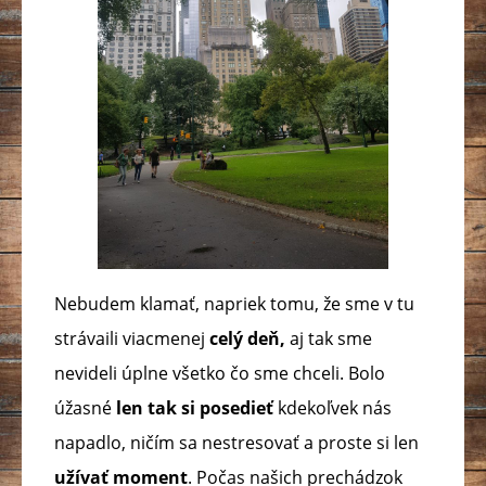
Nebudem klamať, napriek tomu, že sme v tu
strávaili viacmenej
celý deň,
aj tak sme
nevideli úplne všetko čo sme chceli. Bolo
úžasné
len tak si posedieť
kdekoľvek nás
napadlo, ničím sa nestresovať a proste si len
užívať moment
. Počas našich prechádzok