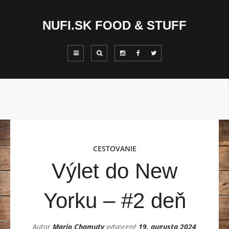
NUFI.SK FOOD & STUFF
CESTOVANIE
Výlet do New
Yorku – #2 deň
Autor
Mario Chamuty
vytvorené
19. augusta 2024