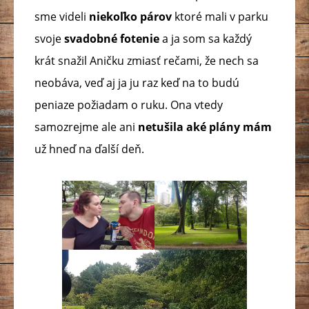
sme videli
niekoľko párov
ktoré mali v parku
svoje
svadobné fotenie
a ja som sa každý
krát snažil Aničku zmiasť rečami, že nech sa
neobáva, veď aj ja ju raz keď na to budú
peniaze požiadam o ruku. Ona vtedy
samozrejme ale ani
netušila aké plány mám
už hneď na ďalší deň.