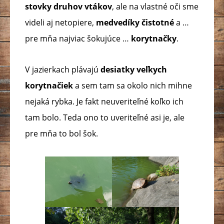
stovky druhov vtákov
, ale na vlastné oči sme
videli aj netopiere,
medvedíky čistotné
a …
pre mňa najviac šokujúce …
korytnačky
.
V jazierkach plávajú
desiatky veľkych
korytnačiek
a sem tam sa okolo nich mihne
nejaká rybka. Je fakt neuveriteľné koľko ich
tam bolo. Teda ono to uveriteľné asi je, ale
pre mňa to bol šok.