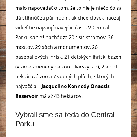
malo napovedať o tom, že to nie je niečo čo sa
dá stihnúť za pár hodín, ak chce človek naozaj
vidieť tie najzaujímavejšie časti. V Central
Parku sa tiež nachádza 20 tisíc stromov, 36
mostov, 29 sôch a monumentov, 26
baseballových ihrísk, 21 detských ihrísk, bazén
(v zime zmenený na korčuliarsky ľad), 2 a pól
hektárová zoo a 7 vodných plôch, z ktorých
najvačšia –
Jacqueline Kennedy Onassis
Reservoir
má až 43 hektárov.
Vybrali sme sa teda do Central
Parku