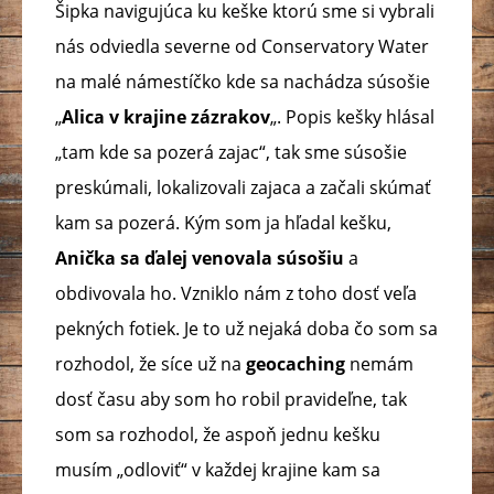
Šipka navigujúca ku keške ktorú sme si vybrali
nás odviedla severne od Conservatory Water
na malé námestíčko kde sa nachádza súsošie
„
Alica v krajine zázrakov
„. Popis kešky hlásal
„tam kde sa pozerá zajac“, tak sme súsošie
preskúmali, lokalizovali zajaca a začali skúmať
kam sa pozerá. Kým som ja hľadal kešku,
Anička sa ďalej venovala súsošiu
a
obdivovala ho. Vzniklo nám z toho dosť veľa
pekných fotiek. Je to už nejaká doba čo som sa
rozhodol, že síce už na
geocaching
nemám
dosť času aby som ho robil pravideľne, tak
som sa rozhodol, že aspoň jednu kešku
musím „odloviť“ v každej krajine kam sa