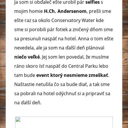
Ja som si obďaleč ešte urobil pár
selfies
s
mojim homie
H.Ch. Andersenom
, prešli sme
ešte raz sa okolo Conservatory Water kde
sme si porobili pár fotiek a zničený dňom sme
sa presunuli naspäť na hotel. Anna o tom ešte
nevedela, ale ja som na ďalší deň plánoval
niečo veľké
. Jej som len povedal, že musíme
ráno skoro ísť naspäť do Central Parku lebo
tam bude
event ktorý nesmieme zmeškať
.
Naštastie netušila čo sa bude diať, a tak sme
sa pobrali na hotel odýchnuť si a pripraviť sa
na ďalší deň.