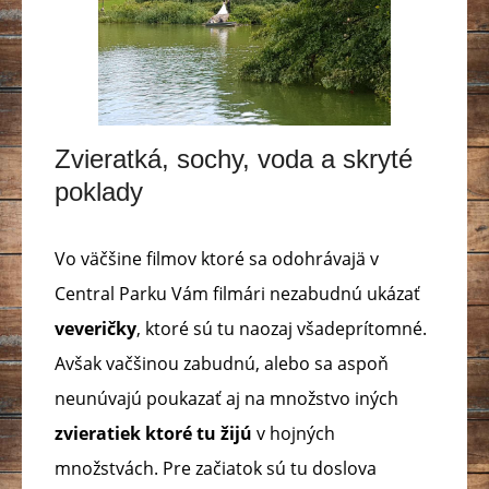
Zvieratká, sochy, voda a skryté
poklady
Vo väčšine filmov ktoré sa odohrávajä v
Central Parku Vám filmári nezabudnú ukázať
veveričky
, ktoré sú tu naozaj všadeprítomné.
Avšak vačšinou zabudnú, alebo sa aspoň
neunúvajú poukazať aj na množstvo iných
zvieratiek ktoré tu žijú
v hojných
množstvách. Pre začiatok sú tu doslova