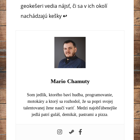
geokešeri vedia nájsť, či sa v ich okolí
nachádzajú kešky
↩︎
Mario Chamuty
Som jedlík, ktorého baví hudba, programovanie,
motokáry a ktorý sa rozhodol, že sa popri svojej
talentovanej žene naučí variť. Medzi najobľúbenejšie
jedlá patrí guláš, demikát, pastrami a pizza.