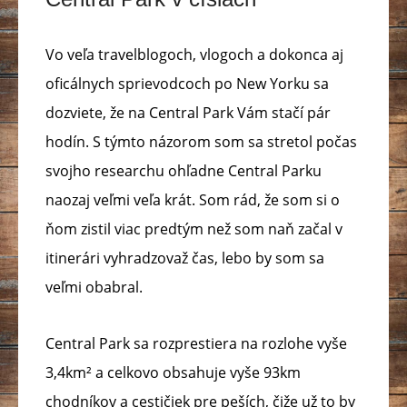
Vo veľa travelblogoch, vlogoch a dokonca aj
oficálnych sprievodcoch po New Yorku sa
dozviete, že na Central Park Vám stačí pár
hodín. S týmto názorom som sa stretol počas
svojho researchu ohľadne Central Parku
naozaj veľmi veľa krát. Som rád, že som si o
ňom zistil viac predtým než som naň začal v
itinerári vyhradzovaž čas, lebo by som sa
veľmi obabral.
Central Park sa rozprestiera na rozlohe vyše
3,4km² a celkovo obsahuje vyše 93km
chodníkov a cestičiek pre peších, čiže už to by