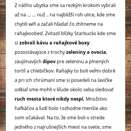
Z nášho ubytka sme sa rezkým krokom vybrali
až na … … nuž .. na najbližší roh ulice, kde sme
chytili wifi a začali hľadať čo zhltneme na
raňajkoobed. Zvítazil blízky Starbucks kde sme
si
zobrali kávu a raňajkové boxy
pozostávajúce z trochy
zeleniny a ovocia
,
zaujímavých
dipov
pre zeleninu a plnených
tortíl a chlebíčkov. Raňajky to boli veľmi dobré
a pri ich chrúmaní sme si posedeli na lavičke
odkiaľ sme mohli v kľude okolo seba sledovať
ruch mesta ktoré nikdy nespí.
Množstvo
hafkáčov a ľudí bolo rozhodne menšie ako
som očakával. Na to, že sme boli v strede
jedného z najrušnejších miest na svete, sme