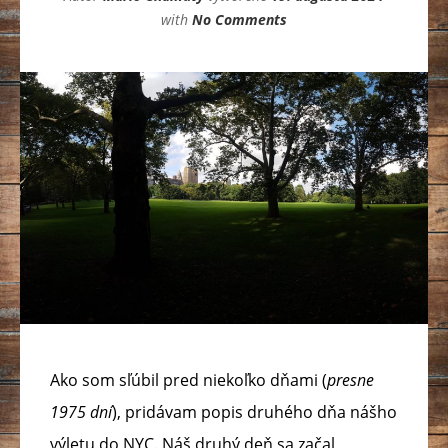
with
No Comments
Ako som sľúbil pred niekoľko dňami (
presne
1975 dní
), pridávam popis druhého dňa nášho
výletu do NYC. Náš druhý deň sa začal