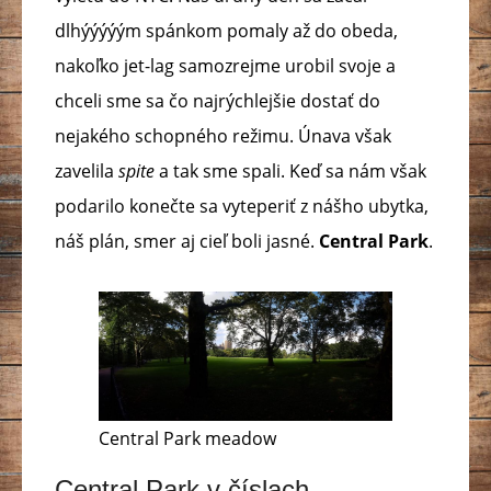
dlhýýýýým spánkom pomaly až do obeda,
nakoľko jet-lag samozrejme urobil svoje a
chceli sme sa čo najrýchlejšie dostať do
nejakého schopného režimu. Únava však
zavelila
spite
a tak sme spali. Keď sa nám však
podarilo konečte sa vyteperiť z nášho ubytka,
náš plán, smer aj cieľ boli jasné.
Central Park
.
Central Park meadow
Central Park v číslach