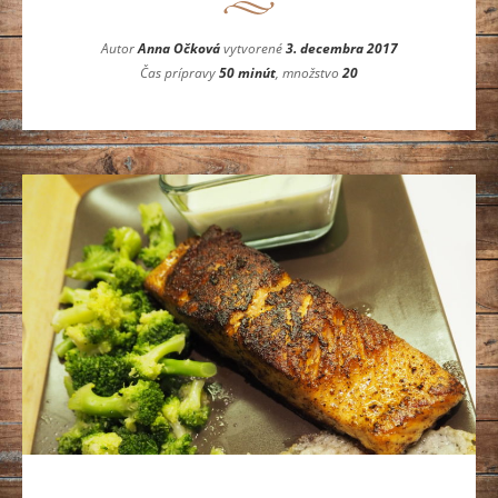
Autor
Anna Očková
vytvorené
3. decembra 2017
Čas prípravy
50 minút
, množstvo
20